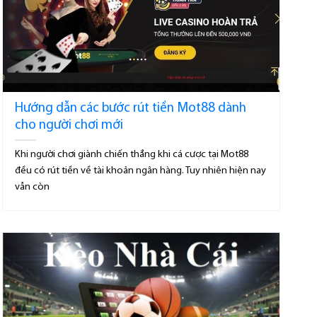
Hướng dẫn các bước rút tiền Mot88 dành
cho người chơi mới
Khi người chơi giành chiến thắng khi cá cược tại Mot88
đều có rút tiền về tài khoản ngân hàng. Tuy nhiên hiện nay
vẫn còn