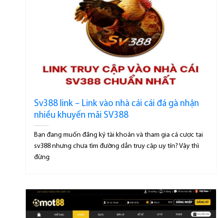
Sv388 link – Link vào nhà cái cái đá gà nhận
nhiều khuyến mãi SV388
Bạn đang muốn đăng ký tài khoản và tham gia cá cược tại
sv388 nhưng chưa tìm đường dẫn truy cập uy tín? Vậy thì
đừng