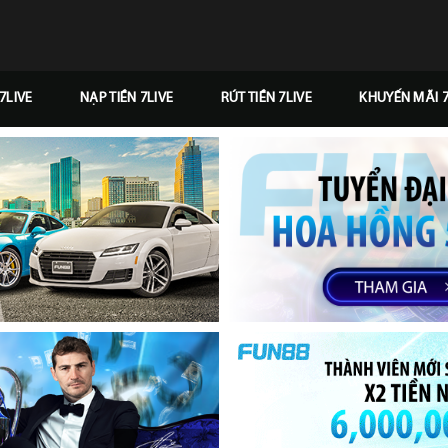
7LIVE
NẠP TIỀN 7LIVE
RÚT TIỀN 7LIVE
KHUYẾN MÃI 7