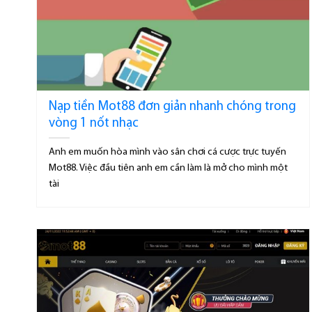
Nạp tiền Mot88 đơn giản nhanh chóng trong
vòng 1 nốt nhạc
Anh em muốn hòa mình vào sân chơi cá cược trực tuyến
Mot88. Việc đầu tiên anh em cần làm là mở cho mình một
tài