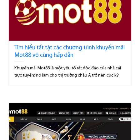
Tìm hiểu tất tật các chương trình khuyến mãi
Mot88 vô cùng hấp dẫn
Khuyến mãi Mot88 là một yếu tố rất độc đáo của nhà cái
trực tuyến; nó làm cho thị trường châu Á trở nên cực kỳ