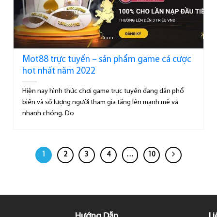
Mot88 trực tuyến – sản phẩm game cá cược
hot nhất năm 2022
Hiện nay hình thức chơi game trực tuyến đang dần phổ
biến và số lượng người tham gia tăng lên mạnh mẽ và
nhanh chóng. Do
1
2
3
4
…
10
Hướng Dẫn
Li