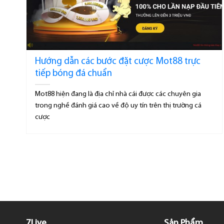
Hướng dẫn các bước đặt cược Mot88 trực
tiếp bóng đá chuẩn
Mot88 hiện đang là địa chỉ nhà cái được các chuyên gia
trong nghề đánh giá cao về độ uy tín trên thị trường cá
cược
7Live
Sản Phẩm