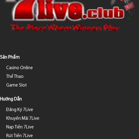
Sản Phẩm
Casino Online
Thể Thao
Game Slot
Hướng Dẫn
Đăng Ký 7Live
Khuyến Mãi 7Live
Nạp Tiền 7Live
Rút Tiền 7Live