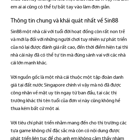
em ai ai cũng có thể tự bắt tay vào làm đơn giản.
Thông tin chung và khái quát nhất về Sin88
Sin88 một nhà cái với tuổi đời hoạt đồng còn rất non trẻ
và mới lạ đối với những người chơi tuy nhiên sự phát triển
của nó lại được đánh giá rất cao, đến thời điểm hiện tại thì
nhà cái này đã có thể tự tin mà đúng sánh vai với các nhà
cái lớn mạnh khác.
Với nguồn gốc là một nhà cái thuộc một tập đoàn danh
giá tại đất nước Singapore chính vì vậy mà nó đã được
công nhận về mặt uy tín ngay từ ban đầu, tại các thị
trường khác thì tên tuổi của đơn vị này cũng không hề
thua kém bất cứ một ai.
Với tiêu chí phát triển nhằm mang đến cho thị trường các
tựa game không chỉ đặc sắc mà còn có nội dung được
phát triển liên tục để cho anh em không cảm thấy nhàm