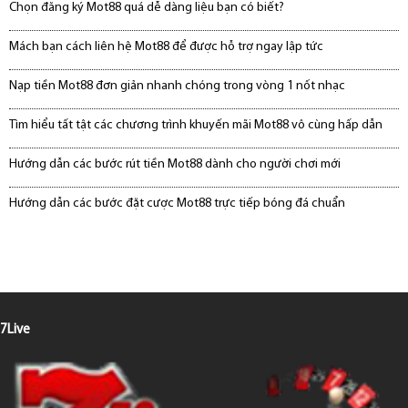
Chọn đăng ký Mot88 quá dễ dàng liệu bạn có biết?
Mách bạn cách liên hệ Mot88 để được hỗ trợ ngay lập tức
Nạp tiền Mot88 đơn giản nhanh chóng trong vòng 1 nốt nhạc
Tìm hiểu tất tật các chương trình khuyến mãi Mot88 vô cùng hấp dẫn
Hướng dẫn các bước rút tiền Mot88 dành cho người chơi mới
Hướng dẫn các bước đặt cược Mot88 trực tiếp bóng đá chuẩn
7Live