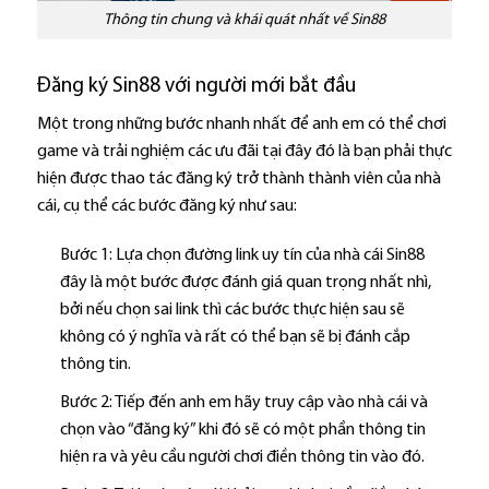
Thông tin chung và khái quát nhất về Sin88
Đăng ký Sin88 với người mới bắt đầu
Một trong những bước nhanh nhất để anh em có thể chơi
game và trải nghiệm các ưu đãi tại đây đó là bạn phải thực
hiện được thao tác đăng ký trở thành thành viên của nhà
cái, cụ thể các bước đăng ký như sau:
Bước 1: Lựa chọn đường link uy tín của nhà cái Sin88
đây là một bước được đánh giá quan trọng nhất nhì,
bởi nếu chọn sai link thì các bước thực hiện sau sẽ
không có ý nghĩa và rất có thể bạn sẽ bị đánh cắp
thông tin.
Bước 2: Tiếp đến anh em hãy truy cập vào nhà cái và
chọn vào “đăng ký” khi đó sẽ có một phần thông tin
hiện ra và yêu cầu người chơi điền thông tin vào đó.