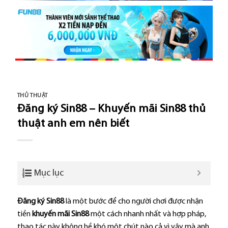
THỦ THUẬT
Đăng ký Sin88 – Khuyến mãi Sin88 thủ
thuật anh em nên biết
Mục lục
Đăng ký Sin88
là một bước để cho người chơi được nhận
tiền
khuyến mãi Sin88
một cách nhanh nhất và hợp pháp,
thao tác này không hề khó một chút nào cả vì vậy mà anh