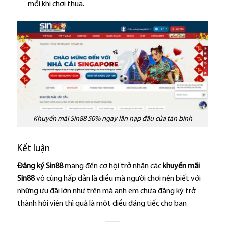
mỗi khi chơi thua.
Khuyến mãi Sin88 50% ngay lần nạp đầu của tân binh
Kết luận
Đăng ký Sin88
mang đến cơ hội trở nhận các
khuyến mãi
Sin88
vô cùng hấp dẫn là điều mà người chơi nên biết với
những ưu đãi lớn như trên mà anh em chưa đăng ký trở
thành hội viên thì quả là một điều đáng tiếc cho bạn