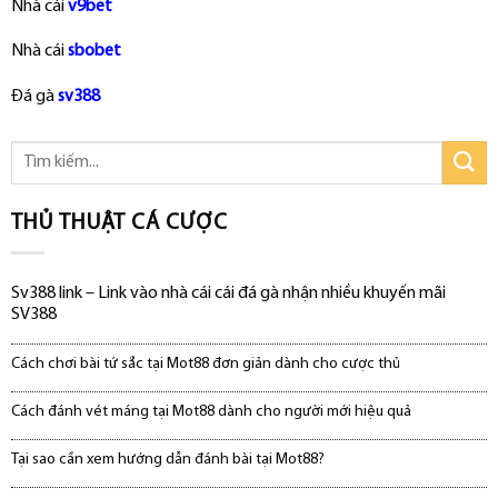
Nhà cái
v9bet
Nhà cái
sbobet
Đá gà
sv388
THỦ THUẬT CÁ CƯỢC
Sv388 link – Link vào nhà cái cái đá gà nhận nhiều khuyến mãi
SV388
Cách chơi bài tứ sắc tại Mot88 đơn giản dành cho cược thủ
Cách đánh vét máng tại Mot88 dành cho người mới hiệu quả
Tại sao cần xem hướng dẫn đánh bài tại Mot88?