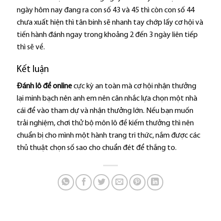
ngày hôm nay đang ra con số 43 và 45 thì còn con số 44
chưa xuất hiện thì tân binh sẽ nhanh tay chớp lấy cơ hội và
tiến hành đánh ngay trong khoảng 2 đến 3 ngày liên tiếp
thì sẽ về.
Kết luận
Đánh lô đề online
cực kỳ an toàn mà cơ hội nhận thưởng
lại minh bạch nên anh em nên cân nhắc lựa chọn một nhà
cái để vào tham dự và nhận thưởng lớn. Nếu bạn muốn
trải nghiệm, chơi thử bộ môn lô đề kiếm thưởng thì nên
chuẩn bị cho mình một hành trang tri thức, nắm được các
thủ thuật chọn số sao cho chuẩn đét để thắng to.