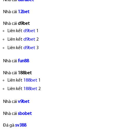
Nhà cái
dafabet
Nhà cái
12bet
Nhà cái
d9bet
Liên kết
d9bet
1
Liên kết
d9bet
2
Liên kết
d9bet
3
Nhà cái
fun88
Nhà cái
188bet
Liên kết
188bet
1
Liên kết
188bet
2
Nhà cái
v9bet
Nhà cái
sbobet
Đá gà
sv388