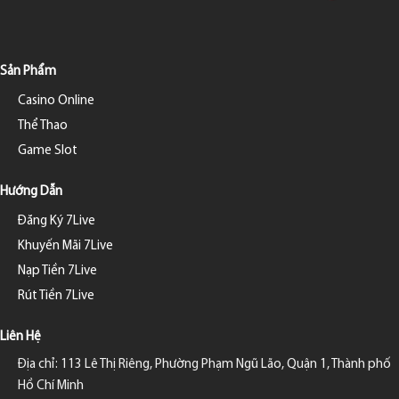
Sản Phẩm
Casino Online
Thể Thao
Game Slot
Hướng Dẫn
Đăng Ký 7Live
Khuyến Mãi 7Live
Nạp Tiền 7Live
Rút Tiền 7Live
Liên Hệ
Địa chỉ: 113 Lê Thị Riêng, Phường Phạm Ngũ Lão, Quận 1, Thành phố
Hồ Chí Minh