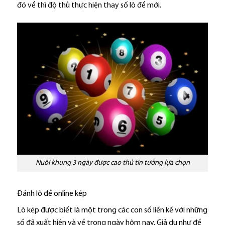
đó về thì độ thủ thực hiện thay số lô đề mới.
Nuôi khung 3 ngày được cao thủ tin tưởng lựa chọn
Đánh lô đề online kép
Lô kép được biết là một trong các con số liền kề với những
số đã xuất hiện và về trong ngày hôm nay. Giả dụ như đề