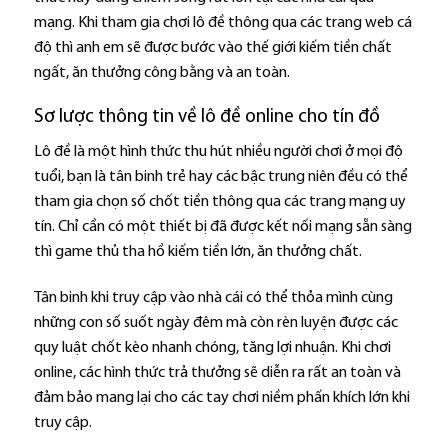
mạng. Khi tham gia chơi lô đề thông qua các trang web cá
độ thì anh em sẽ được bước vào thế giới kiếm tiền chất
ngất, ăn thưởng công bằng và an toàn.
Sơ lược thông tin về lô đề online cho tín đồ
Lô đề là một hình thức thu hút nhiều người chơi ở mọi độ
tuổi, bạn là tân binh trẻ hay các bậc trung niên đều có thể
tham gia chọn số chốt tiền thông qua các trang mạng uy
tín. Chỉ cần có một thiết bị đã được kết nối mạng sẵn sàng
thì game thủ tha hồ kiếm tiền lớn, ăn thưởng chất.
Tân binh khi truy cập vào nhà cái có thể thỏa mình cùng
những con số suốt ngày đêm mà còn rèn luyện được các
quy luật chốt kèo nhanh chóng, tăng lợi nhuận. Khi chơi
online, các hình thức trả thưởng sẽ diễn ra rất an toàn và
đảm bảo mang lại cho các tay chơi niềm phấn khích lớn khi
truy cập.