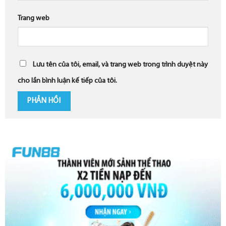
Trang web
Lưu tên của tôi, email, và trang web trong trình duyệt này
cho lần bình luận kế tiếp của tôi.