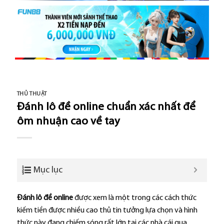
THỦ THUẬT
Đánh lô đề online chuẩn xác nhất để
ôm nhuận cao về tay
Mục lục
Đánh lô đề online
được xem là một trong các cách thức
kiếm tiền được nhiều cao thủ tin tưởng lựa chọn và hình
thức này đang chiếm sóng rất lớn tại các nhà cái qua