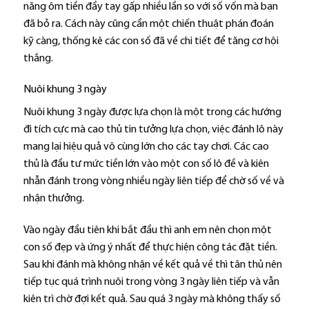
năng ôm tiền đầy tay gấp nhiều lần so với số vốn mà bạn
đã bỏ ra. Cách này cũng cần một chiến thuật phán đoán
kỹ càng, thống kê các con số đã về chi tiết để tăng cơ hội
thắng.
Nuôi khung 3 ngày
Nuôi khung 3 ngày được lựa chọn là một trong các hướng
đi tích cực mà cao thủ tin tưởng lựa chọn, việc đánh lô này
mang lại hiệu quả vô cùng lớn cho các tay chơi. Các cao
thủ là đầu tư mức tiền lớn vào một con số lô đề và kiên
nhẫn đánh trong vòng nhiều ngày liên tiếp để chờ số về và
nhận thưởng.
Vào ngày đầu tiên khi bắt đầu thì anh em nên chọn một
con số đẹp và ứng ý nhất để thực hiện công tác đặt tiền.
Sau khi đánh mà không nhận về kết quả về thì tân thủ nên
tiếp tục quá trình nuôi trong vòng 3 ngày liên tiếp và vẫn
kiên trì chờ đợi kết quả. Sau quá 3 ngày mà không thấy số