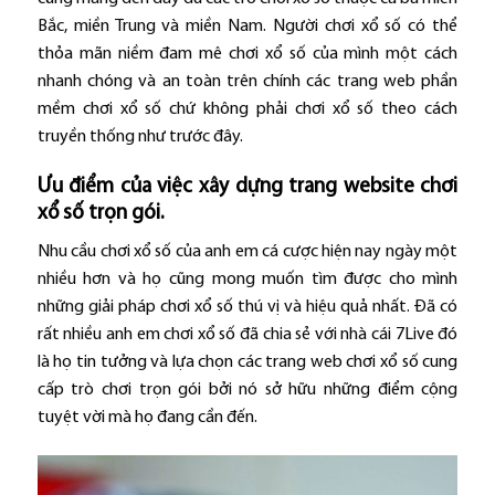
Bắc, miền Trung và miền Nam. Người chơi xổ số có thể
thỏa mãn niềm đam mê chơi xổ số của mình một cách
nhanh chóng và an toàn trên chính các trang web phần
mềm chơi xổ số chứ không phải chơi xổ số theo cách
truyền thống như trước đây.
Ưu điểm của việc xây dựng trang website chơi
xổ số trọn gói.
Nhu cầu chơi xổ số của anh em cá cược hiện nay ngày một
nhiều hơn và họ cũng mong muốn tìm được cho mình
những giải pháp chơi xổ số thú vị và hiệu quả nhất. Đã có
rất nhiều anh em chơi xổ số đã chia sẻ với nhà cái 7Live đó
là họ tin tưởng và lựa chọn các trang web chơi xổ số cung
cấp trò chơi trọn gói bởi nó sở hữu những điểm cộng
tuyệt vời mà họ đang cần đến.