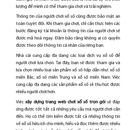
lượng để mình có thể tham gia chơi và trải nghiệm.
Thông tin của người chơi xổ số cũng được bảo mật an
toàn tuyệt đối. Khi tham gia chơi, chỉ cần thực hiện các
bước đăng ký tài khoản là thông tin của người chơi sẽ
được mã hoá ngay. Đảm bảo rằng không ai có quyền
được theo dõi thông tin cá nhân của riêng bạn.
Nhà cái cung cấp đa dạng các loại dịch vụ xổ số để
người chơi lựa chọn. Tại đây, bạn sẽ được tham gia và
lựa chọn nhiều loại sản phẩm xổ số hấp dẫn như: xổ số
miền Bắc, xổ số miền Trung và xổ số miền Nam. Việc
cung cấp đa dạng các sản phẩm xổ số sẽ thu hút được
nhiều người chơi hơn.
Việc
xây dựng trang web chơi xổ số trọn gói
sẽ đáp
ứng được tốt tất cả những yêu cầu mà người chơi cần
đến. Họ có thể tìm kiếm được tất cả những thông tin
về xổ số hữu ích cho mình, hiểu và đọc thêm được nhiều