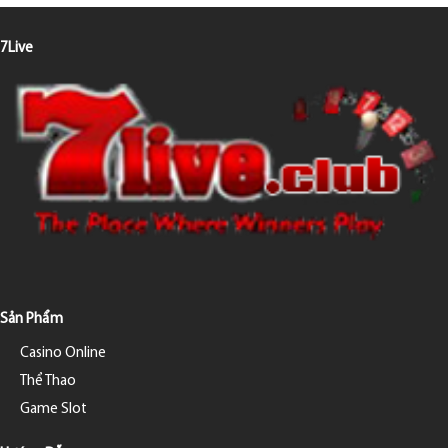
7Live
Sản Phẩm
Casino Online
Thể Thao
Game Slot