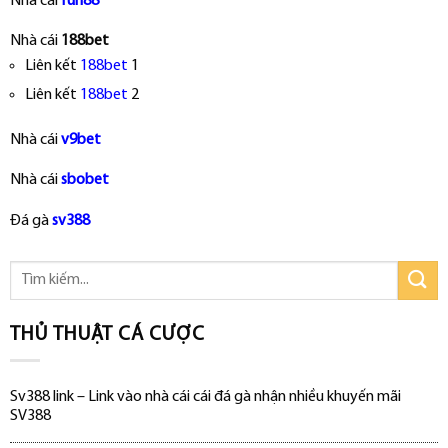
Nhà cái
fun88
Nhà cái
188bet
Liên kết
188bet
1
Liên kết
188bet
2
Nhà cái
v9bet
Nhà cái
sbobet
Đá gà
sv388
THỦ THUẬT CÁ CƯỢC
Sv388 link – Link vào nhà cái cái đá gà nhận nhiều khuyến mãi
SV388