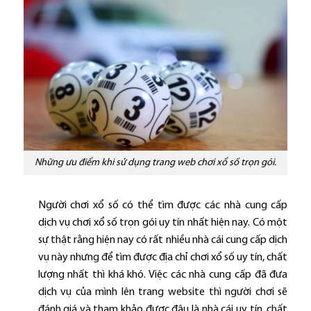
Những ưu điểm khi sử dụng trang web chơi xổ số trọn gói.
Người chơi xổ số có thể tìm được các nhà cung cấp
dịch vụ chơi xổ số trọn gói uy tín nhất hiện nay. Có một
sự thật rằng hiện nay có rất nhiều nhà cái cung cấp dịch
vụ này nhưng để tìm được địa chỉ chơi xổ số uy tín, chất
lượng nhất thì khá khó. Việc các nhà cung cấp đã đưa
dịch vụ của mình lên trang website thì người chơi sẽ
đánh giá và tham khảo được đâu là nhà cái uy tín, chất