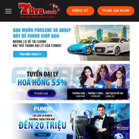
Skip
to
ĐĂNG KÝ
THAM GIA NGAY
content